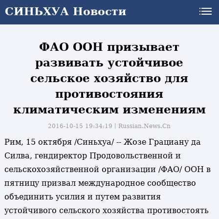
СИНЬХУА Новости
ФАО ООН призывает
развивать устойчивое
сельское хозяйство для
противостояния
климатическим изменениям
2016-10-15 19:34:19丨
Russian.News.Cn
Рим, 15 октября /Синьхуа/ -- Жозе Грациану да
Силва, гендиректор Продовольственной и
сельскохозяйственной организации /ФАО/ ООН в
пятницу призвал международное сообщество
объединить усилия и путем развития
устойчивого сельского хозяйства противостоять
и