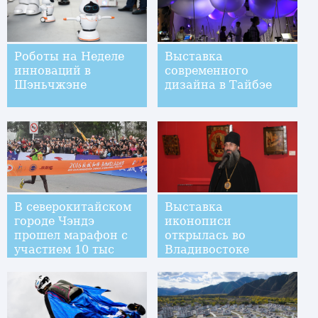
Роботы на Неделе
Выставка
инноваций в
современного
Шэньчжэне
дизайна в Тайбэе
В северокитайском
Выставка
городе Чэндэ
иконописи
прошел марафон с
открылась во
участием 10 тыс
Владивостоке
человек