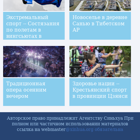
Экстремальный
Новоселье в деревне
спорт -- Состязания
Санью в Тибетском
по полетам в
АР
вингсьютах в
провинции Хунань
Традиционная
Здоровье нации --
опера осенним
Крестьянский спорт
вечером
в провинции Цзянси
Авторское право принадлежит Агентству Синьхуа При
полном или частичном использовании материалов
ссылка на webmaster
@xinhua.org обязательна