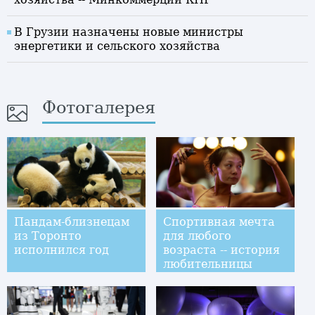
В Грузии назначены новые министры
энергетики и сельского хозяйства
Фотогалерея
Пандам-близнецам
Спортивная мечта
из Торонто
для любого
исполнился год
возраста -- история
любительницы
спорта из
провинции Фуцзянь