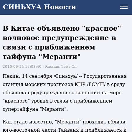
СИНЬХУА Новости
В Китае объявлено "красное"
волновое предупреждение в
связи с приближением
тайфуна "Меранти"
2016-09-14 17:03:40丨
Russian.News.Cn
Пекин, 14 сентября /Синьхуа/ -- Государственная
станция морских прогнозов КНР /ГСМП/ в среду
объявила предупреждение о волнении на море
"красного" уровня в связи с приближением
супертайфуна "Меранти".
Как стало известно, "Меранти" проходит вблизи
и
юго-восточной части Тайваня и приближается к