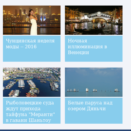
Чунцинская неделя
Ночная
моды -- 2016
иллюминация в
Венеции
Рыболовецкие суда
Белые паруса над
ждут прихода
озером Дяньчи
тайфуна "Меранти"
в гавани Шаньтоу