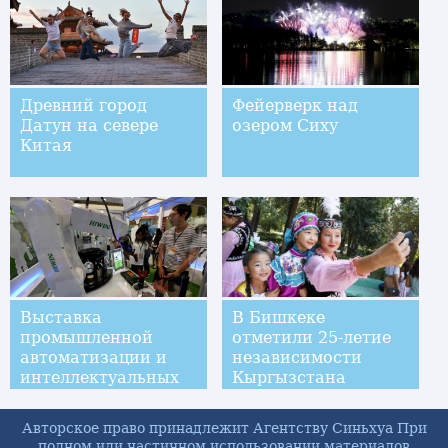
и Санкт-Петербург
Древний город
Фейерверк над
Датун на севере
озером Сиху
Китая
Выставка
В Бишкеке
промышленной
отметили 25-летие
автоматизации и
независимости
интеллектуальных
Кыргызстана
систем
производства в
Авторское право принадлежит Агентству Синьхуа При
Тайбэе
полном или частичном использовании материалов