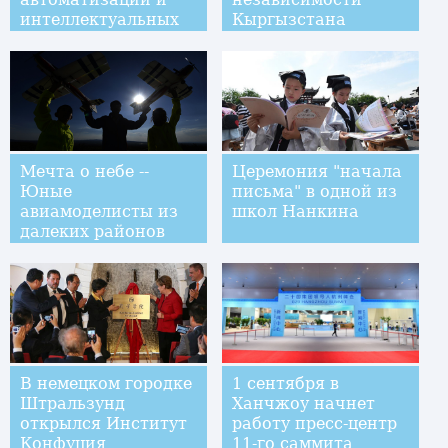
интеллектуальных
Кыргызстана
систем
производства в
Тайбэе
Мечта о небе --
Церемония "начала
Юные
письма" в одной из
авиамоделисты из
школ Нанкина
далеких районов
Нинся-Хуэйского АР
В немецком городке
1 сентября в
Штральзунд
Ханчжоу начнет
открылся Институт
работу пресс-центр
Конфуция
11-го саммита