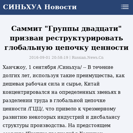
СИНЬХУА Новости
Саммит "Группы двадцати"
призван реструктурировать
глобальную цепочку ценности
2016-09-01 20:58:19丨
Russian.News.Cn
Ханчжоу, 1 сентября /Синьхуа/ -- В течение
долгих лет, используя такие преимущества, как
дешевая рабочая сила и сырье, Китай
концентрировался на определенных звеньях в
разделении труда в глобальной цепочке
ценности /ГЦЦ/, что привело к чрезмерному
развитию некоторых индустрий и дисбалансу
структуры производства. На предстоящем
и