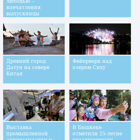
любовью --
впечатления
выпускницы
пекинской школы
от поездки в Москву
и Санкт-Петербург
Древний город
Фейерверк над
Датун на севере
озером Сиху
Китая
Выставка
В Бишкеке
промышленной
отметили 25-летие
автоматизации и
независимости