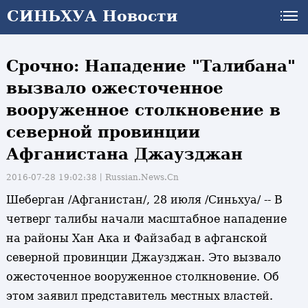
СИНЬХУА Новости
Срочно: Нападение "Талибана"
вызвало ожесточенное
вооруженное столкновение в
северной провинции
Афганистана Джаузджан
2016-07-28 19:02:38丨
Russian.News.Cn
Шеберган /Афганистан/, 28 июля /Синьхуа/ -- В
четверг талибы начали масштабное нападение
на районы Хан Ака и Файзабад в афганской
северной провинции Джаузджан. Это вызвало
ожесточенное вооруженное столкновение. Об
этом заявил представитель местных властей.
и