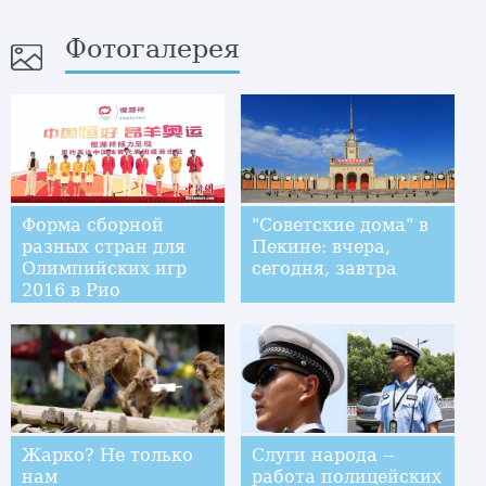
Фотогалерея
Форма сборной
"Советские дома" в
разных стран для
Пекине: вчера,
Олимпийских игр
сегодня, завтра
2016 в Рио
Жарко? Не только
Слуги народа --
нам
работа полицейских