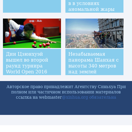
в в условиях
аномальной жары
Дин Цзюнхуэй
Незабываемая
вышел во второй
панорама Шанхая с
раунд турнира
высоты 340 метров
World Open 2016
над землей
Авторское право принадлежит Агентству Синьхуа При
полном или частичном использовании материалов
ссылка на webmaster
@xinhua.org обязательна