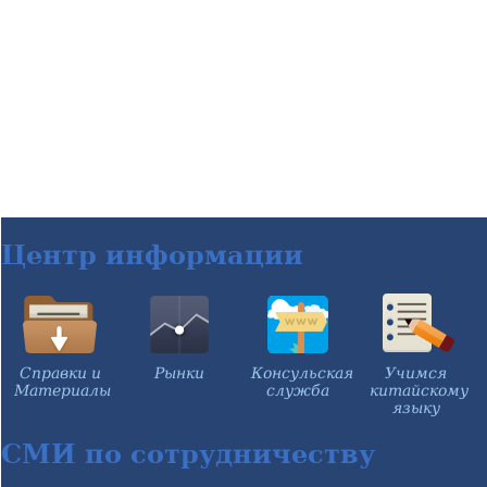
Центр информации
Справки и
Рынки
Консульская
Учимся
Материалы
служба
китайскому
языку
СМИ по сотрудничеству