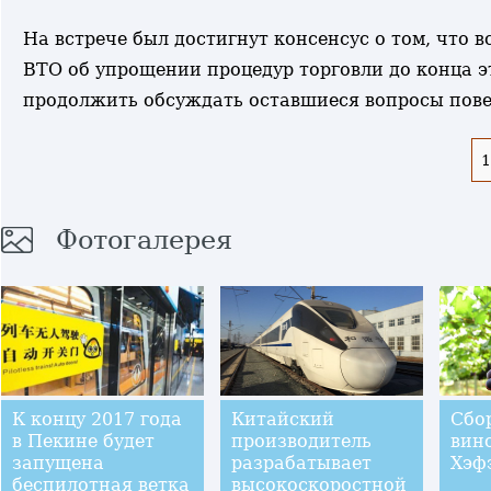
На встрече был достигнут консенсус о том, что
ВТО об упрощении процедур торговли до конца э
продолжить обсуждать оставшиеся вопросы пове
1
Фотогалерея
К концу 2017 года
Китайский
Сбо
в Пекине будет
производитель
вин
запущена
разрабатывает
Хэф
беспилотная ветка
высокоскоростной