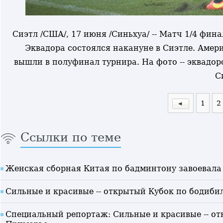
Сиэтл /США/, 17 июня /Синьхуа/ -- Матч 1/4 фи
Эквадора состоялся накануне в Сиэтле. Амер
вышли в полуфинал турнира. На фото -- эквадор
С
1
2
Ссылки по теме
Женская сборная Китая по бадминтону завоевала
Сильные и красивые -- открытый Кубок по бодиби
Специальный репортаж: Сильные и красивые -- о