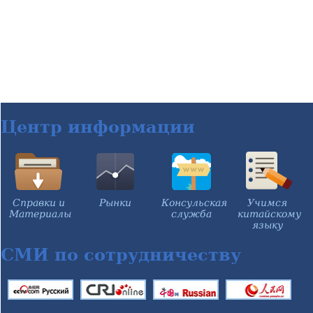
Центр информации
Справки и
Рынки
Консульская
Учимся
Материалы
служба
китайскому
языку
СМИ по сотрудничеству