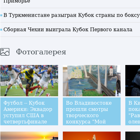
Приморье
В Туркменистане разыгран Кубок страны по боксу
Сборная Чехии выиграла Кубок Первого канала
Фотогалерея
Футбол -- Кубок
Во Владивостоке
В К
Америки: Эквадор
прошли смотры
пок
уступил США в
творческого
"Ра
четвертьфинале
конкурса "Мой
оле
город у моря"