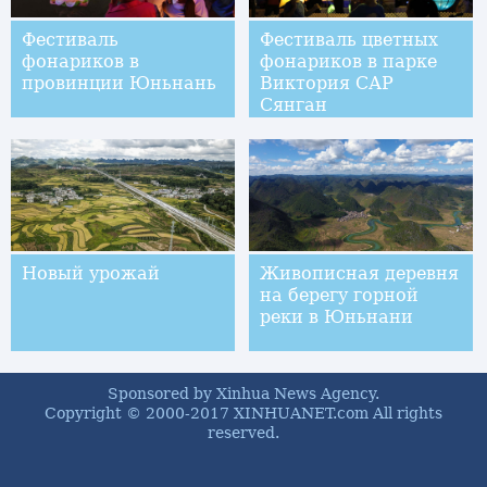
Фестиваль
Фестиваль цветных
фонариков в
фонариков в парке
провинции Юньнань
Виктория САР
Сянган
Новый урожай
Живописная деревня
на берегу горной
реки в Юньнани
Sponsored by Xinhua News Agency.
Copyright © 2000-2017 XINHUANET.com All rights
reserved.