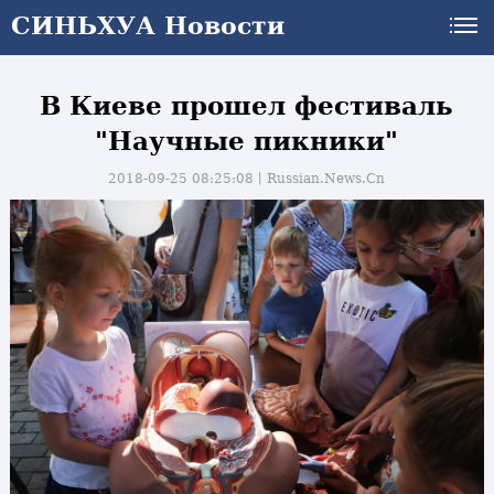
СИНЬХУА Новости
В Киеве прошел фестиваль
"Научные пикники"
2018-09-25 08:25:08丨
Russian.News.Cn
и