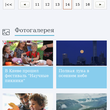
|<<
11
12
13
14
15
16
Фотогалерея
В Киеве прошел
Полная луна в
фестиваль "Научные
осеннем небе
пикники"