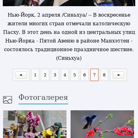
Нью-Йорк, 2 апреля /Синьхуа/ -- В воскресенье
жители многих стран отмечали католическую
Пасху. В этот день на одной из центральных улиц
Нью-Йорка - Пятой Авеню в районе Манхэттен -
состоялось традиционное праздничное шествие.
(Синьхуа)
1
2
3
4
5
6
7
8
Фотогалерея