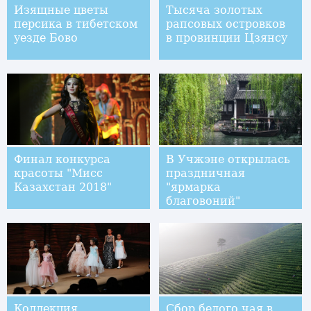
Изящные цветы
Тысяча золотых
персика в тибетском
рапсовых островков
уезде Бово
в провинции Цзянсу
Финал конкурса
В Учжэне открылась
красоты "Мисс
праздничная
Казахстан 2018"
"ярмарка
благовоний"
Коллекция
Сбор белого чая в