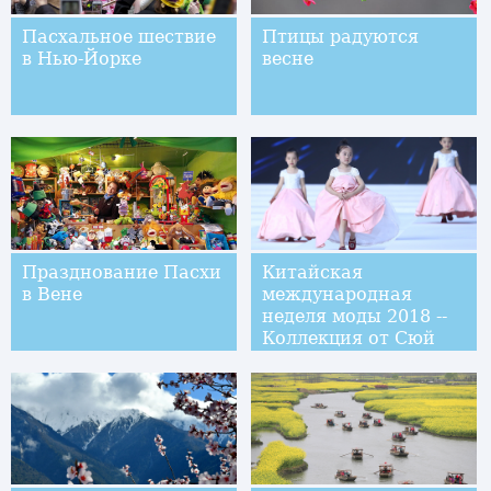
Пасхальное шествие
Птицы радуются
в Нью-Йорке
весне
Празднование Пасхи
Китайская
в Вене
международная
неделя моды 2018 --
Коллекция от Сюй
Синьинь