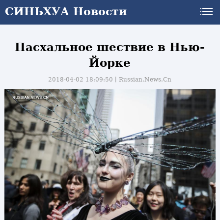
СИНЬХУА Новости
Пасхальное шествие в Нью-
Йорке
2018-04-02 18:09:50丨
Russian.News.Cn
и