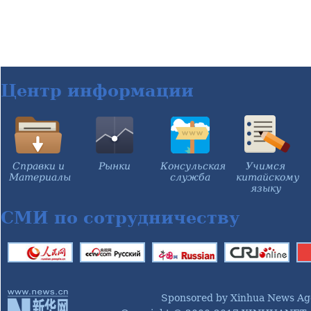
Центр информации
Справки и
Рынки
Консульская
Учимся
Материалы
служба
китайскому
языку
СМИ по сотрудничеству
Sponsored by Xinhua News Ag