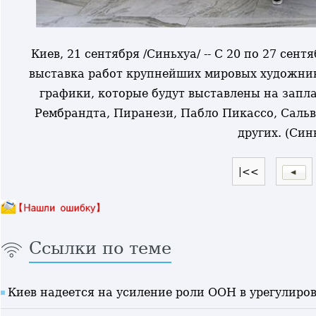
Киев, 21 сентября /Синьхуа/ -- С 20 по 27 сен
выставка работ крупнейших мировых художник
графики, которые будут выставлены на запла
Рембрандта, Пиранези, Пабло Пикассо, Саль
других.
(Син
|<<
Ссылки по теме
Киев надеется на усиление роли ООН в урегулиро