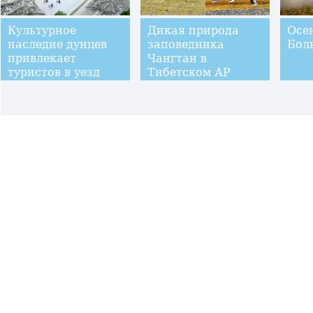
Культурное
Дикая природа
Осе
наследие дунцев
заповедника
Бол
привлекает
Чангтан в
туристов в уезд
Тибетском АР
Саньцзян