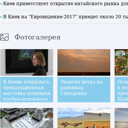
Киев приветствует открытие китайского рынка дл
В Киев на "Евровидение-2017" приедет около 20 т
Фотогалерея
В Киеве открылась
Энергия ветра на
Осе
предаукционная
равнинах
в у
выставка шедевров
Синьцзяна
про
изобразительного
Шан
искусства