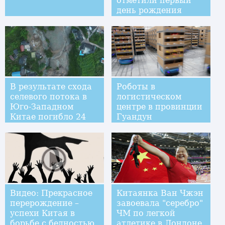
отметили первый
день рождения
В результате схода
Роботы в
селевого потока в
логистическом
Юго-Западном
центре в провинции
Китае погибло 24
Гуандун
человека
Видео: Прекрасное
Китаянка Ван Чжэн
перерождение –
завоевала "серебро"
успехи Китая в
ЧМ по легкой
борьбе с бедностью
атлетике в Лондоне