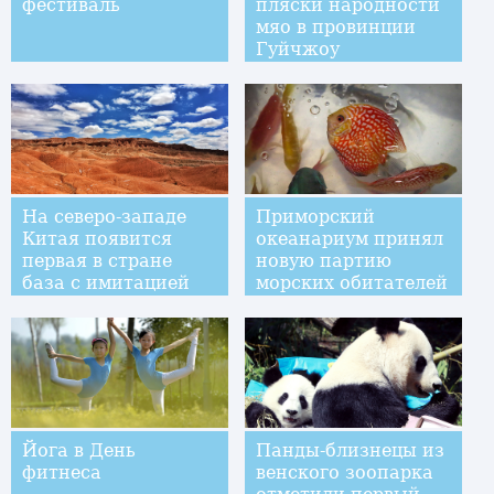
фестиваль
пляски народности
мяо в провинции
Гуйчжоу
На северо-западе
Приморский
Китая появится
океанариум принял
первая в стране
новую партию
база с имитацией
морских обитателей
условий Марса
Йога в День
Панды-близнецы из
фитнеса
венского зоопарка