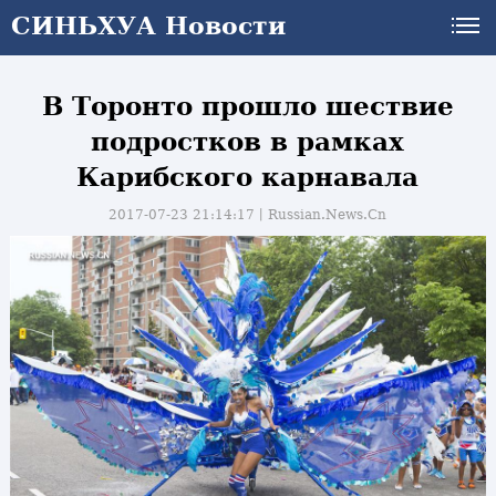
СИНЬХУА Новости
В Торонто прошло шествие
подростков в рамках
Карибского карнавала
2017-07-23 21:14:17丨
Russian.News.Cn
и