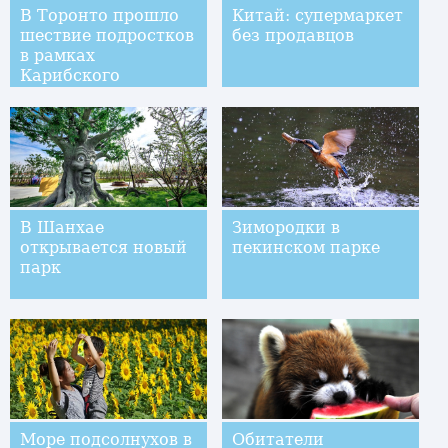
В Торонто прошло
Китай: супермаркет
шествие подростков
без продавцов
в рамках
Карибского
карнавала
В Шанхае
Зимородки в
открывается новый
пекинском парке
парк
Море подсолнухов в
Обитатели