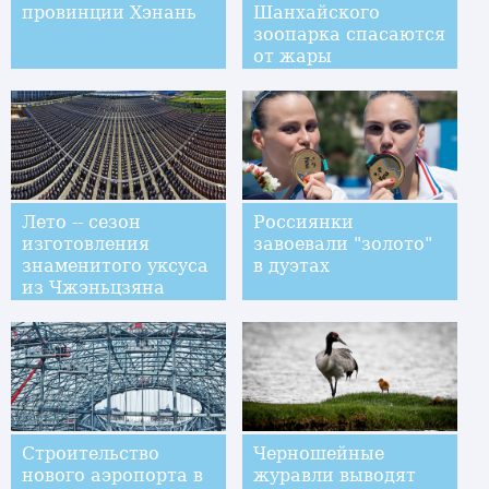
провинции Хэнань
Шанхайского
зоопарка спасаются
от жары
Лето -- сезон
Россиянки
изготовления
завоевали "золото"
знаменитого уксуса
в дуэтах
из Чжэньцзяна
Строительство
Черношейные
нового аэропорта в
журавли выводят