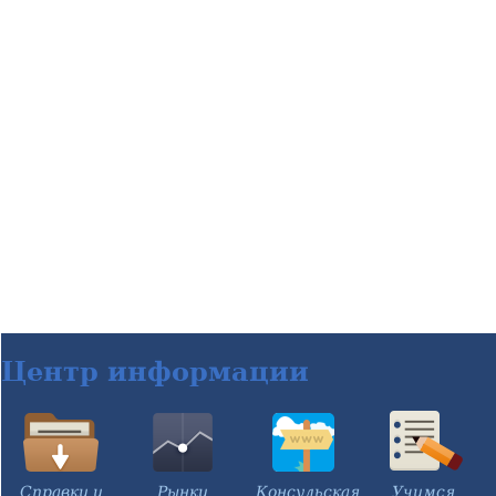
Центр информации
Справки и
Рынки
Консульская
Учимся