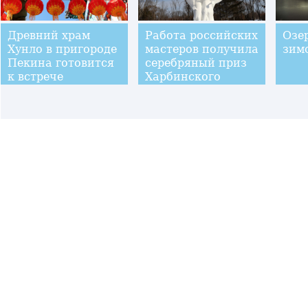
Древний храм
Работа российских
Озе
Хунло в пригороде
мастеров получила
зим
Пекина готовится
серебряный приз
к встрече
Харбинского
праздника Весны
международного
конкурса снежных
скульптур