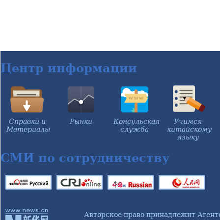
Центр информации
Справки и
Рынки
Консульская
Учимся
Материалы
служба
китайскому
языку
СМИ по сотрудничеству
Авторское право принадлежит Агент