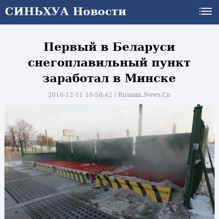
СИНЬХУА Новости
Первый в Беларуси
снегоплавильный пункт
заработал в Минске
2016-12-11 10:58:42丨
Russian.News.Cn
и