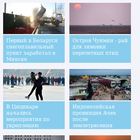
Первый в Беларуси
Остров Чунмин - рай
снегоплавильный
для зимовки
пункт заработал в
перелетных птиц
Минске
В Цицикаре
Индонезийская
начались
провинция Ачех
мероприятия по
после
укреплению
землетрясения
здоровья населения