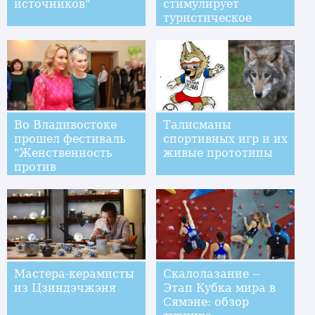
источников"
стимулирует
туристическое
сотруничество
городов Хэйхэ и
Благовещенск
Во Владивостоке
Талисманы
прошел фестиваль
спортивных игр и их
"Женственность
живые прототипы
против
вульгарности"
Мастера-керамисты
Скалолазание --
из Цзиндэчжэня
Этап Кубка мира в
Сямэне: обзор