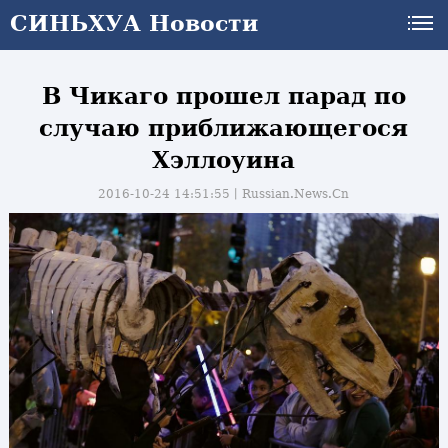
СИНЬХУА Новости
В Чикаго прошел парад по
случаю приближающегося
Хэллоуина
2016-10-24 14:51:55丨
Russian.News.Cn
и