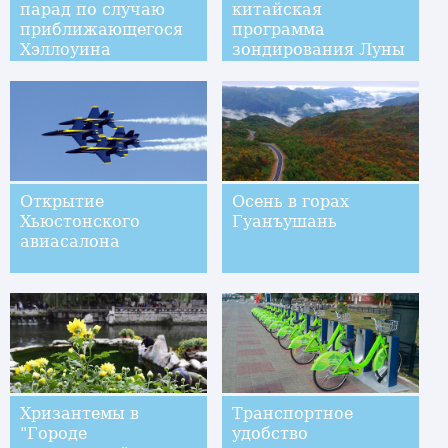
парад по случаю
китайская
приближающегося
программа
Хэллоуина
зондирования Луны
Открытие
Осень в горах
Хьюстонского
Гуанъушань
авиасалона
Хризантемы в
Транспортное
"Городе
удобство