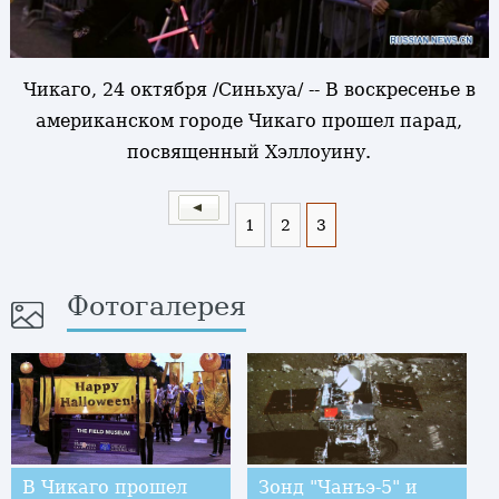
Чикаго, 24 октября /Синьхуа/ -- В воскресенье в
американском городе Чикаго прошел парад,
посвященный Хэллоуину.
1
2
3
Фотогалерея
В Чикаго прошел
Зонд "Чанъэ-5" и