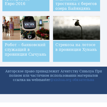
Евро-2016
тростника с берегов
озера Байяндянь
Робот -- банковский
Стрекоза на лотосе
служащий в
в провинции Хунань
провинции Сычуань
Авторское право принадлежит Агентству Синьхуа При
полном или частичном использовании материалов
ссылка на webmaster
@xinhua.org обязательна