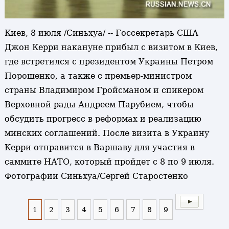
Киев, 8 июля /Синьхуа/ -- Госсекретарь США
Джон Керри накануне прибыл с визитом в Киев,
где встретился с президентом Украины Петром
Порошенко, а также с премьер-министром
страны Владимиром Гройсманом и спикером
Верховной рады Андреем Парубием, чтобы
обсудить прогресс в реформах и реализацию
минских соглашений. После визита в Украину
Керри отправится в Варшаву для участия в
саммите НАТО, который пройдет с 8 по 9 июля.
Фотографии Синьхуа/Сергей Старостенко
1
2
3
4
5
6
7
8
9