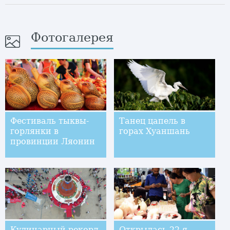
Фотогалерея
Фестиваль тыквы-
Танец цапель в
горлянки в
горах Хуаншань
провинции Ляонин
Кулинарный рекорд
Открылась 22-я