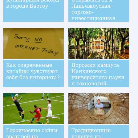
в городе Баотоу
Ланьчжоуская
торгово-
инвестиционная
ярмарка
Как современные
Дорожки кампуса
китайцы чувствуют
Нанкинского
себя без интернета?
университета науки
и технологий
превратились в
бесконечные озера
и реки из-за
продолжительных
проливных дождей
Героические сейвы
Традиционные
вратарей на
изделия из