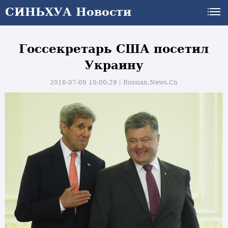
СИНЬХУА Новости
Госсекретарь США посетил
Украину
2016-07-09 10:00:29丨
Russian.News.Cn
и