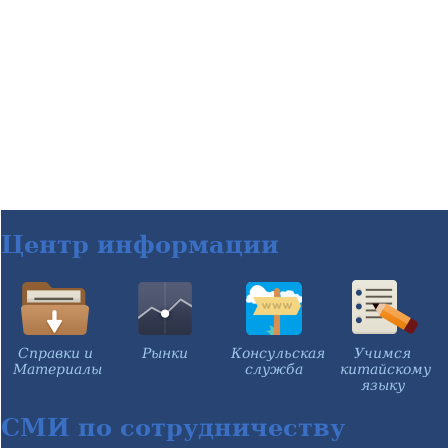
Центр информации
Справки и
Рынки
Консульская
Учимся
Материалы
служба
китайскому
языку
СМИ по сотрудничеству