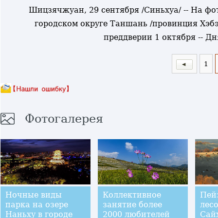
Шицзячжуан, 29 сентября /Синьхуа/ -- На фо
городском округе Таншань /провинция Хэб
преддверии 1 октября -- Д
1
Фотогалерея
Ночные виды
Коллективное
Пей
парка на озере
занятие более
лес
Наньху в городе
2000 любителей
Сай