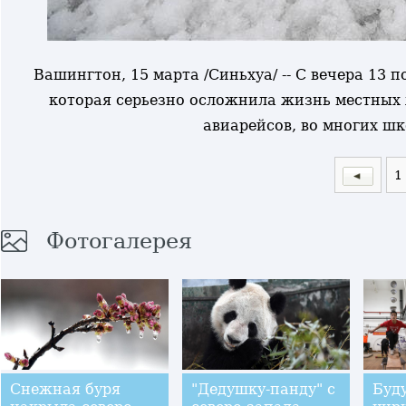
Вашингтон, 15 марта /Синьхуа/ -- С вечера 13 
которая серьезно осложнила жизнь местных 
авиарейсов, во многих шк
1
Фотогалерея
Снежная буря
"Дедушку-панду" с
Буд