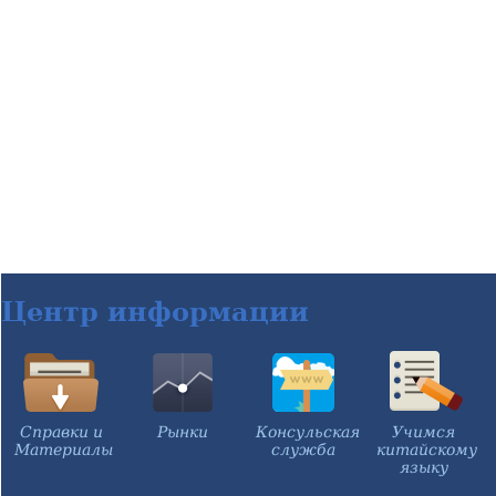
Центр информации
Справки и
Рынки
Консульская
Учимся
Материалы
служба
китайскому
языку