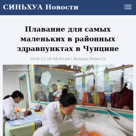
СИНЬХУА Новости
Плавание для самых
маленьких в районных
здравпунктах в Чунцине
2016-12-16 08:03:44丨
Russian.News.Cn
и