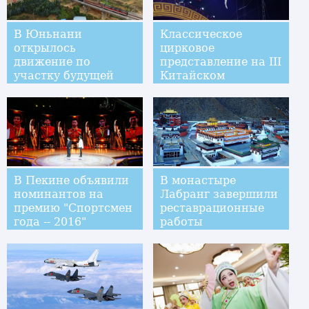
В Юньнани
Классическое
открылось
цирковое
движение по
представление на III
участку будущей
Китайском
международной
фестивале
железнодорожной
акробатического
магистрали
искусства в Лояне
Куньмин -- Юйси
В Пекине объявили
В монастыре
номинантов на
Лабранг завершили
премию "Спортсмен
реставрационные
года -- 2016"
работы