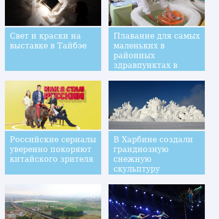
Свет и краски на
Плавание для самых
выставке в Тайбэе
маленьких в
районных
здравпунктах в
Чунцине
Российские сериалы
В Харбине создали
уверенно покоряют
грандиозную
китайского зрителя
снежную
скульптуру