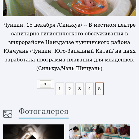
Чунцин, 15 декабря /Синьхуа/ -- В местном центре
санитарно-гигиенического обслуживания в
микрорайоне Наньдацзе чунцинского района
Юнчуань /Чунцин, Юго-Западный Китай/ на днях
заработала программа плавания для младенцев.
(Синьхуа/Чэнь Шичуань)
1
2
3
4
5
Фотогалерея