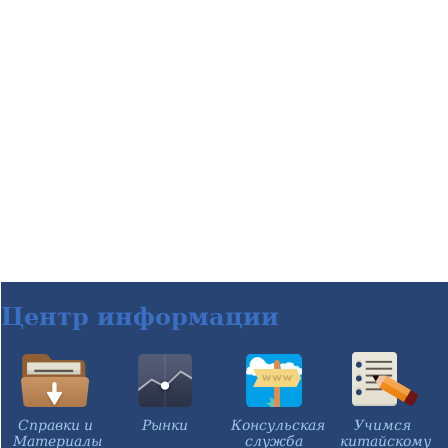
Центр информации
Справки и
Рынки
Консульская
Учимся
Материалы
служба
китайскому