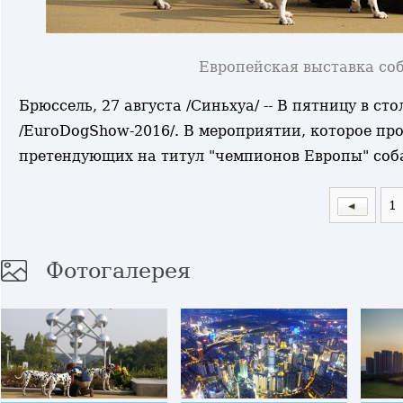
Европейская выставка соб
Брюссель, 27 августа /Синьхуа/ -- В пятницу в с
/EuroDogShow-2016/. В мероприятии, которое пр
претендующих на титул "чемпионов Европы" соба
1
Фотогалерея