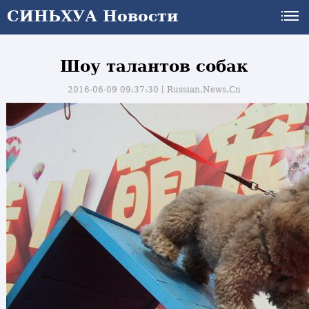
СИНЬХУА Новости
Шоу талантов собак
2016-06-09 09:37:30丨
Russian.News.Cn
и