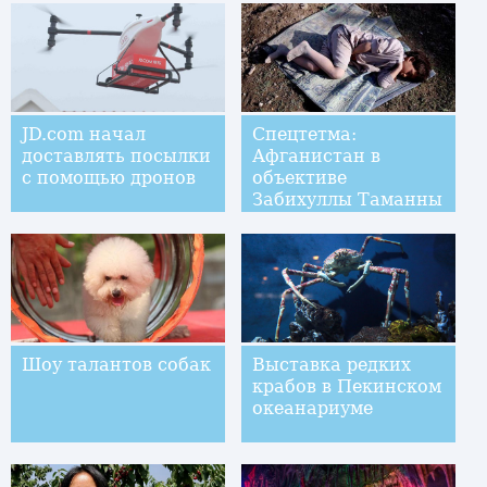
JD.com начал
Спецтетма:
доставлять посылки
Афганистан в
с помощью дронов
объективе
Забихуллы Таманны
Шоу талантов собак
Выставка редких
крабов в Пекинском
океанариуме