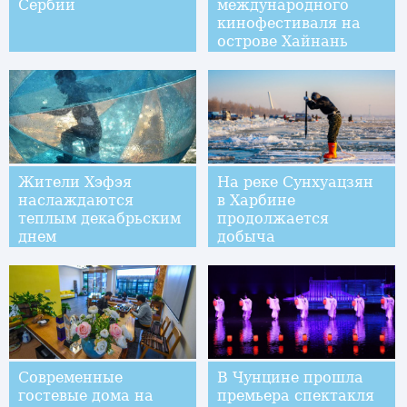
Сербии
международного
кинофестиваля на
острове Хайнань
Жители Хэфэя
На реке Сунхуацзян
наслаждаются
в Харбине
теплым декабрьским
продолжается
днем
добыча
"строительного" льда
Современные
В Чунцине прошла
гостевые дома на
премьера спектакля