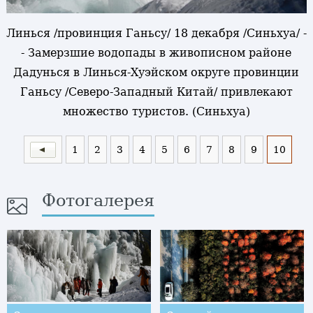
Линься /провинция Ганьсу/ 18 декабря /Синьхуа/ -
- Замерзшие водопады в живописном районе
Дадунься в Линься-Хуэйском округе провинции
Ганьсу /Северо-Западный Китай/ привлекают
множество туристов. (Синьхуа)
1
2
3
4
5
6
7
8
9
10
Фотогалерея