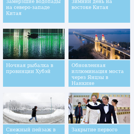
Замерзшие водопады
Зимний день на
на северо-западе
востоке Китая
Китая
Ночная рыбалка в
Обновленная
провинции Хубэй
иллюминация моста
через Янцзы в
Нанкине
Снежный пейзаж в
Закрытие первого