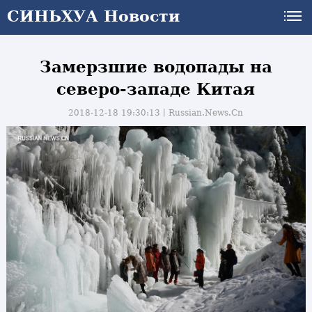
СИНЬХУА Новости
Замерзшие водопады на
северо-западе Китая
2018-12-18 19:30:13丨
Russian.News.Cn
и