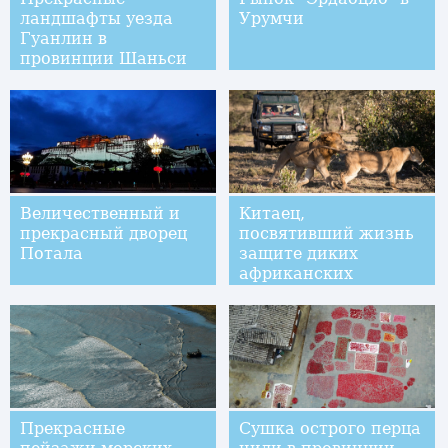
ландшафты уезда
Урумчи
Гуанлин в
провинции Шаньси
Величественный и
Китаец,
прекрасный дворец
посвятивший жизнь
Потала
защите диких
африканских
животных
Прекрасные
Сушка острого перца