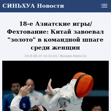
СИНЬХУА Новости
18-е Азиатские игры/
Фехтование: Китай завоевал
"золото" в командной шпаге
среди женщин
2018-08-25 10:32:44丨
Russian.News.Cn
и