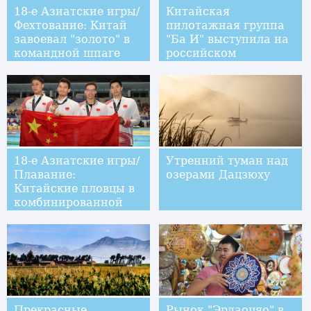
18-е Азиатские игры/
Китайская
Фехтование: Китай
пилотажная группа
завоевал "золото" в
"Ба И" выступила на
командной шпаге
российском
среди женщин
Международном
военно-техническом
форуме "Армия-2018"
18-е Азиатские игры/
Утренний туман над
Плавание:
озерами Дацзюху
Китайские пловцы в
комбинированной
эстафете 4х100
метров завоевали
золотую медаль
Прекрасные
Рынок "Эрдаоцяо" в