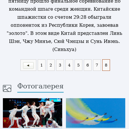
пятницу прошло финальное соревнование по
командной шпаге среди женщин. Китайские
шпажистки со счетом 29:28 обыграли
оппоненток из Республики Корея, завоевав
"золото". В этом виде Китай представлен Линь
Шэн, Чжу Минъе, Сюй Чэнцзы и Сунь Ивэнь.
(Синьхуа)
1
2
3
4
5
6
7
8
Фотогалерея