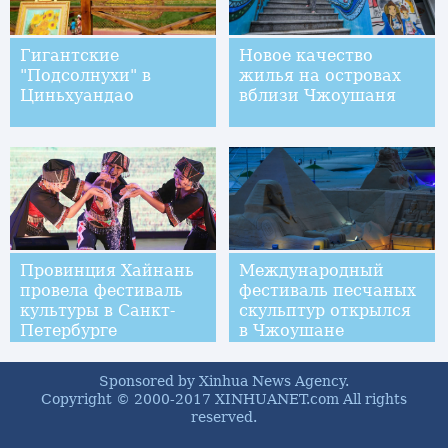
Гигантские
Новое качество
"Подсолнухи" в
жилья на островах
Циньхуандао
вблизи Чжоушаня
Провинция Хайнань
Международный
провела фестиваль
фестиваль песчаных
культуры в Санкт-
скульптур открылся
Петербурге
в Чжоушане
Sponsored by Xinhua News Agency.
Copyright © 2000-2017 XINHUANET.com All rights
reserved.