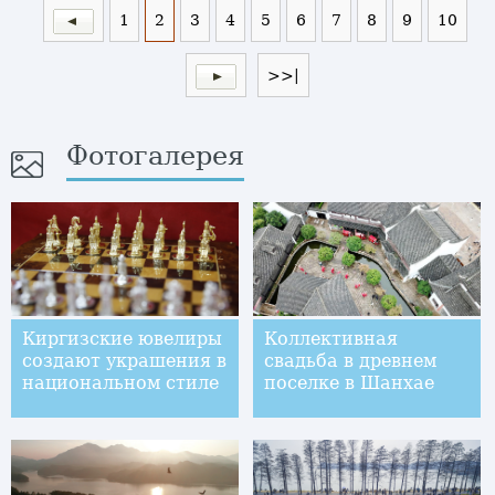
1
2
3
4
5
6
7
8
9
10
>>|
Фотогалерея
Киргизские ювелиры
Коллективная
создают украшения в
свадьба в древнем
национальном стиле
поселке в Шанхае