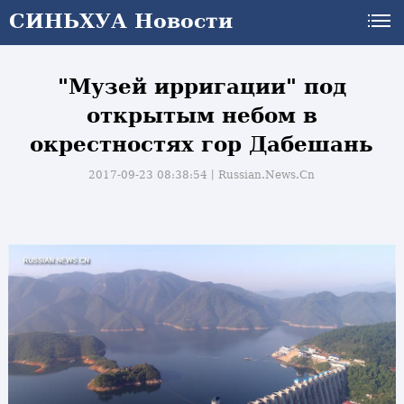
СИНЬХУА Новости
"Музей ирригации" под
открытым небом в
окрестностях гор Дабешань
2017-09-23 08:38:54丨
Russian.News.Cn
и