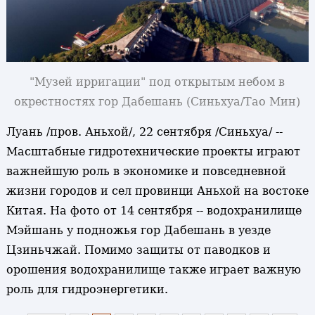
"Музей ирригации" под открытым небом в
окрестностях гор Дабешань (Синьхуа/Тао Мин)
Луань /пров. Аньхой/, 22 сентября /Синьхуа/ --
Масштабные гидротехнические проекты играют
важнейшую роль в экономике и повседневной
жизни городов и сел провинци Аньхой на востоке
Китая. На фото от 14 сентября -- водохранилище
Мэйшань у подножья гор Дабешань в уезде
Цзиньчжай. Помимо защиты от паводков и
орошения водохранилище также играет важную
роль для гидроэнергетики.