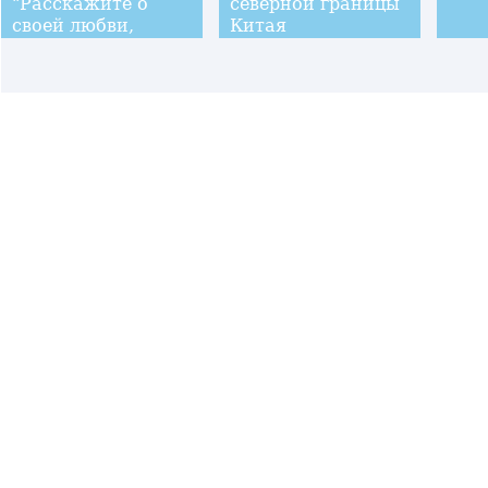
"Расскажите о
северной границы
своей любви,
Китая
поделитесь своим
счастьем" в
Сучжоу