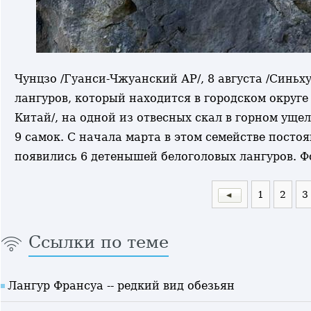
Чунцзо /Гуанси-Чжуанский АР/, 8 августа /Синьх
лангуров, который находится в городском окру
Китай/, на одной из отвесных скал в горном уще
9 самок. С начала марта в этом семействе посто
появились 6 детенышей белоголовых лангуров. Ф
1
2
3
Ссылки по теме
Лангур Франсуа -- редкий вид обезьян