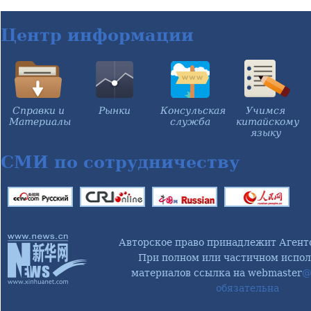
Центр информации
Справки и
Рынки
Консульская
Учимся
Материалы
служба
китайскому
языку
СМИ по сотрудничеству
Авторское право принадлежит Агент
При полном или частичном испол
материалов ссылка на webmaster
@
обязательна