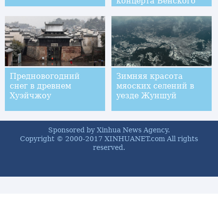
концерта Венского
филармонического
оркестра
Предновогодний
Зимняя красота
снег в древнем
мяоских селений в
Хуэйчжоу
уезде Жуншуй
Sponsored by Xinhua News Agency.
Copyright © 2000-2017 XINHUANET.com All rights
reserved.