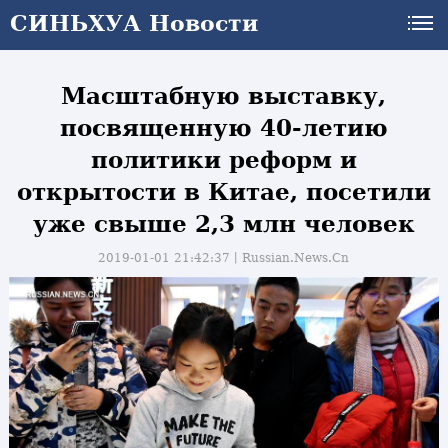
СИНЬХУА Новости
Масштабную выставку,
посвященную 40-летию
политики реформ и
открытости в Китае, посетили
уже свыше 2,3 млн человек
2019-01-01 21:42:37丨
Russian.News.Cn
и