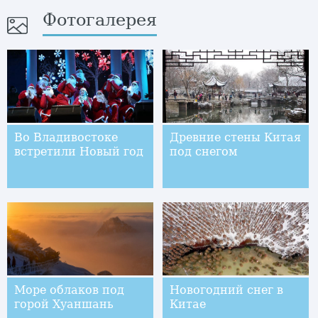
Фотогалерея
Во Владивостоке
Древние стены Китая
встретили Новый год
под снегом
Море облаков под
Новогодний снег в
горой Хуаншань
Китае