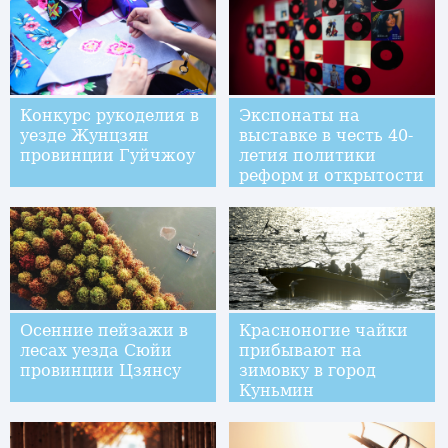
Конкурс рукоделия в
Экспонаты на
уезде Жунцзян
выставке в честь 40-
провинции Гуйчжоу
летия политики
реформ и открытости
в КНР
Осенние пейзажи в
Красноногие чайки
лесах уезда Сюйи
прибывают на
провинции Цзянсу
зимовку в город
Куньмин