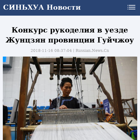
СИНЬХУА Новости
Конкурс рукоделия в уезде
Жунцзян провинции Гуйчжоу
2018-11-16 08:37:04丨
Russian.News.Cn
и