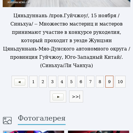
Цяньдуннань /пров.Гуйчжоу/, 15 ноября /
Синьхуа/ -- Множество мастериц и мастеров
принимают участие в конкурсе рукоделия,
который проходит в уезде Жунцзян
Цяньдуннань-Мяо-Дунского автономного округа /
провинция Гуйчжоу, Юго-Западный Китай/.
(Синьхуа/Ли Чанхуа)
1
2
3
4
5
6
7
8
9
10
>>|
Фотогалерея