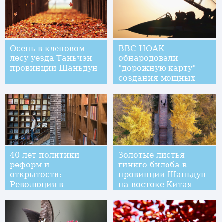
Осень в кленовом
ВВС НОАК
лесу уезда Таньчэн
обнародовали
провинции Шаньдун
"дорожную карту"
создания мощных
модернизированных
ВВС
40 лет политики
Золотые листья
реформ и
гинкго билоба в
открытости:
провинции Шаньдун
Революция в
на востоке Китая
издательском деле
КНР