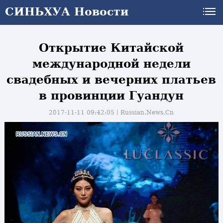
СИНЬХУА Новости
Открытие Китайской
международной недели
свадебных и вечерних платьев
в провинции Гуандун
2017-11-11 09:42:05丨
Russian.News.Cn
и