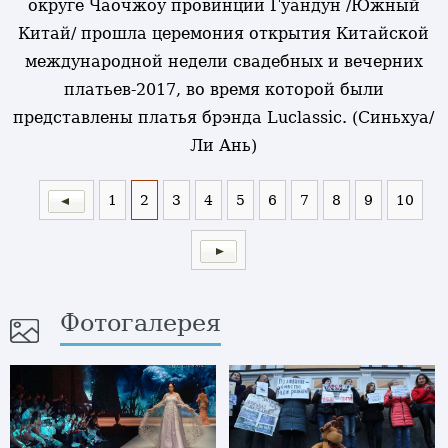
округе Чаочжоу провинции Гуандун /Южный
Китай/ прошла церемония открытия Китайской
международной недели свадебных и вечерних
платьев-2017, во время которой были
представлены платья брэнда Luclassic. (Синьхуа/
Ли Ань)
1
2
3
4
5
6
7
8
9
10
Фотогалерея