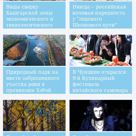
Виды сверху
Ненцы -- российская
Кашгарской зоны
кочевая народность
экономического и
у "ледового
технологического
Шелкового пути"
развития
Природный парк на
В Чунцине открылся
месте заброшенного
9-й Кулинарный
участка реки в
фестиваль
провинции Хэбэй
китайского самовара
хого