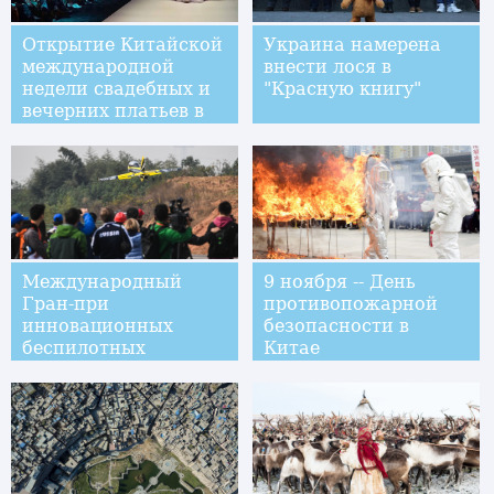
Открытие Китайской
Украина намерена
международной
внести лося в
недели свадебных и
"Красную книгу"
вечерних платьев в
провинции Гуандун
Международный
9 ноября -- День
Гран-при
противопожарной
инновационных
безопасности в
беспилотных
Китае
летательных
аппаратов-2017 в
Аньцзи