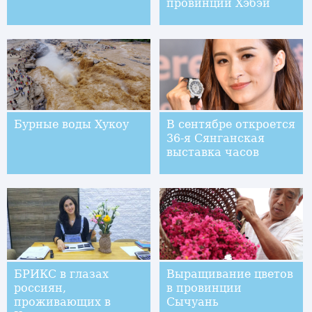
провинции Хэбэй
Бурные воды Хукоу
В сентябре откроется
36-я Сянганская
выставка часов
БРИКС в глазах
Выращивание цветов
россиян,
в провинции
проживающих в
Сычуань