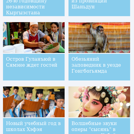
26-ю годовщину
из провинции
независимости
Шаньдун
Кыргызстана
Остров Гуланъюй в
Обезьяний
Сямэне ждет гостей
заповедник в уезде
Гонгбогьямда
Новый учебный год в
Волшебные звуки
школах Хэфэя
оперы "сысянь" в