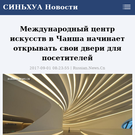
СИНЬХУА Новости
Международный центр
искусств в Чанша начинает
открывать свои двери для
посетителей
2017-09-01 08:23:55丨
Russian.News.Cn
и