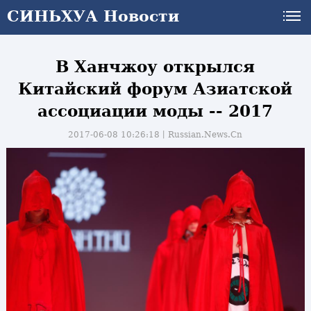
СИНЬХУА Новости
В Ханчжоу открылся
Китайский форум Азиатской
ассоциации моды -- 2017
2017-06-08 10:26:18丨
Russian.News.Cn
и