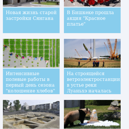
Новая жизнь старой
В Бишкеке прошла
застройки Сянгана
акция "Красное
платье"
Интенсивные
На строящейся
полевые работы в
ветроэлектростанции
первый день сезона
в устье реки
"колошение хлебов"
Луаньхэ началась
сборка
ветрогенераторов