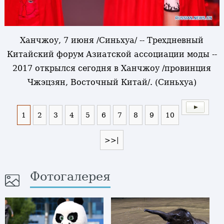
Ханчжоу, 7 июня /Синьхуа/ -- Трехдневный
Китайский форум Азиатской ассоциации моды --
2017 открылся сегодня в Ханчжоу /провинция
Чжэцзян, Восточный Китай/. (Синьхуа)
1
2
3
4
5
6
7
8
9
10
>>|
Фотогалерея