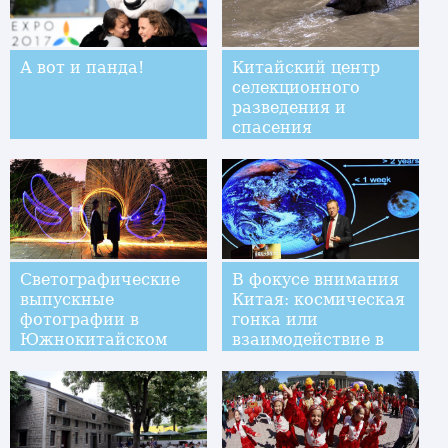
А вот и панда!
Китайский центр
селекционного
разведения и
спасения
индийских слонов
Светографические
В фокусе внимания
выпускные
Китая: космическая
фотографии в
гонка или
Южнокитайском
взаимодействие в
университете
космосе? Китай
призывает к
последнему