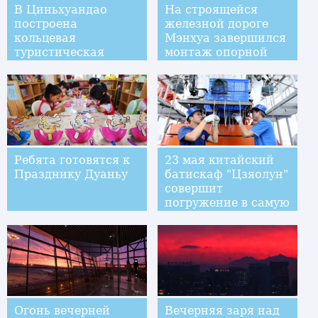
В Циньхуандао
На строящейся
построена
железной дороге
кольцевая
Мэнхуа завершился
туристическая
монтаж опорной
дорога вдоль
части моста через
Великой китайской
Ганьцзян
стены
Ребята готовятся к
23 мая китайский
Празднику Дуаньу
батискаф "Цзяолун"
совершит
погружение в самую
глубокую точку на
поверхности Земли
Огонь вечерней
Вечерняя заря над