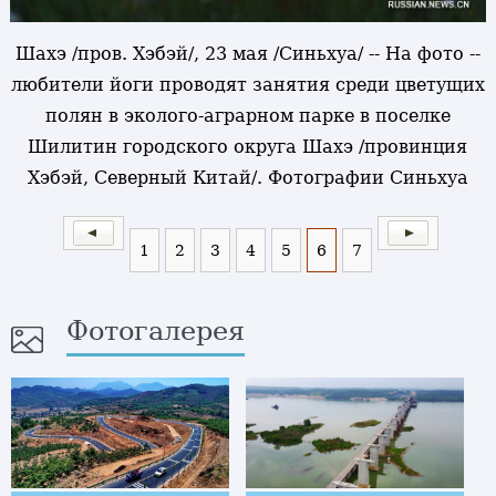
Шахэ /пров. Хэбэй/, 23 мая /Синьхуа/ -- На фото --
любители йоги проводят занятия среди цветущих
полян в эколого-аграрном парке в поселке
Шилитин городского округа Шахэ /провинция
Хэбэй, Северный Китай/. Фотографии Синьхуа
1
2
3
4
5
6
7
Фотогалерея