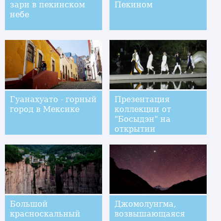
зари в пекинском
Пекином
небе
Гуанахуато - горный
Презентация
город в Мексике
коллекции от
"Босыдэн" на
открытии
Цзяннаньской
недели моды -- 2017
Большой
Джомолунгма,
красноскальный
возвышающаяся