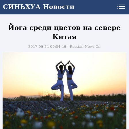
СИНЬХУА Новости
Йога среди цветов на севере
Китая
2017-05-24 09:04:46丨
Russian.News.Cn
и