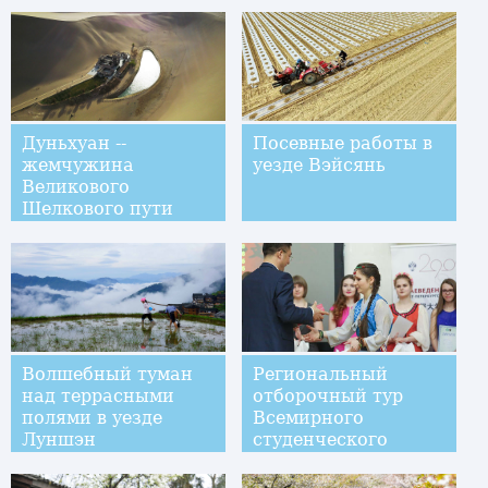
Дуньхуан --
Посевные работы в
жемчужина
уезде Вэйсянь
Великового
Шелкового пути
Волшебный туман
Региональный
над террасными
отборочный тур
полями в уезде
Всемирного
Луншэн
студенческого
конкурса "Мост
китайского языка" в