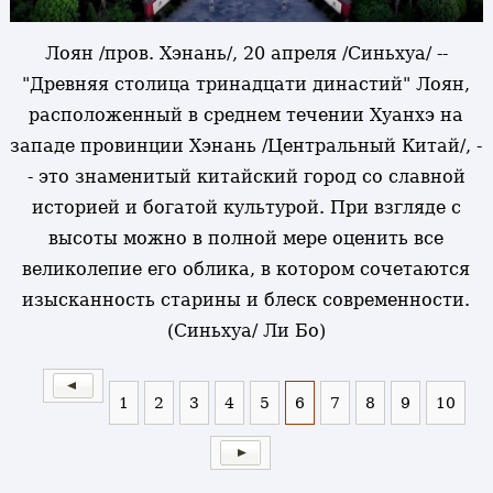
Лоян /пров. Хэнань/, 20 апреля /Синьхуа/ --
"Древняя столица тринадцати династий" Лоян,
расположенный в среднем течении Хуанхэ на
западе провинции Хэнань /Центральный Китай/, -
- это знаменитый китайский город со славной
историей и богатой культурой. При взгляде с
высоты можно в полной мере оценить все
великолепие его облика, в котором сочетаются
изысканность старины и блеск современности.
(Синьхуа/ Ли Бо)
1
2
3
4
5
6
7
8
9
10