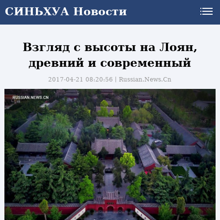
СИНЬХУА Новости
Взгляд с высоты на Лоян,
древний и современный
2017-04-21 08:20:56丨
Russian.News.Cn
и