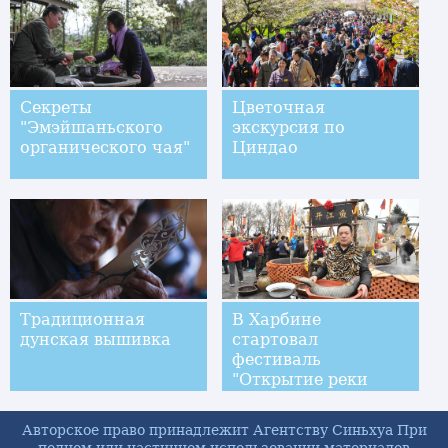
Санкт-Петербурге
Секреты
Цветочная
"Эмэйшаньского
экскурсия по
органического чая"
Циндао
Традиционная
В Харбине
дунская вышивка
стартовал
фестиваль
"Открытие реки
Сунхуацзян"
Авторское право принадлежит Агентству Синьхуа При
полном или частичном использовании материалов