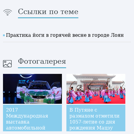
Ссылки по теме
Практика йоги в горячей весне в городе Лоян
Фотогалерея
2017
В Путяне с
Международная
размахом отметили
выставка
1057-летие со дня
автомобильной
рождения Мацзу
индустрии в Шанхае