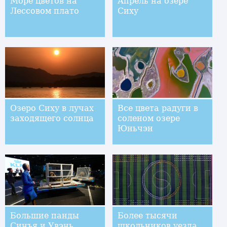
Море цветов на
Апрель на озере
Лессовом плато
Сиху
Озеро Сиху в лучах
Все цвета радуги в
заходящего солнца
соленом озере
Юньчэн
Большие панды
Более тысячи
Синъя и Увэнь
школьников уезда