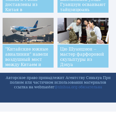
доставлены из
Гуанцзун осваивают
Китая в
тайцзицюань
Нидерланды
"Китайские южные
Цю Шуанцзюн --
авиалинии" навели
мастер фарфоровой
воздушный мост
скульптуры из
между Китаем и
Дэхуа
Мексикой
Авторское право принадлежит Агентству Синьхуа При
полном или частичном использовании материалов
ссылка на webmaster
@xinhua.org обязательна