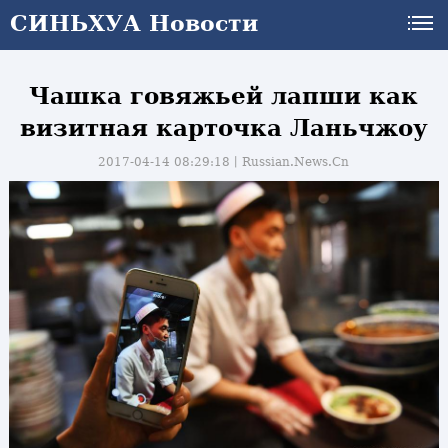
СИНЬХУА Новости
Чашка говяжьей лапши как
визитная карточка Ланьчжоу
2017-04-14 08:29:18丨
Russian.News.Cn
и