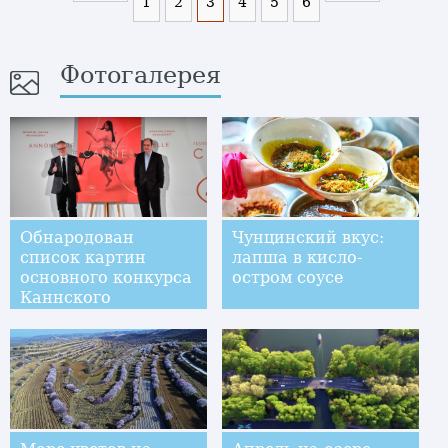
1
2
3
4
5
6
Фотогалерея
Обнародован
Чунцинский вкус:
список картин
лапша в кисло-
основного конкурса
остром соусе
Каннского
кинофестиваля-2017