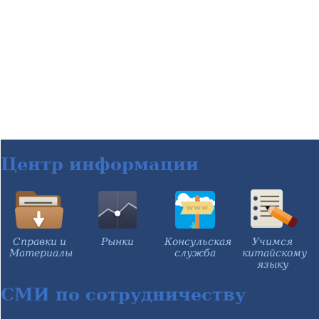
Центр информации
Справки и
Рынки
Консульская
Учимся
Материалы
служба
китайскому
языку
СМИ по сотрудничеству