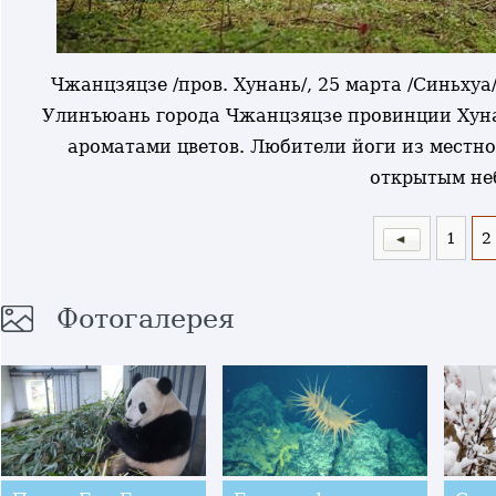
Чжанцзяцзе /пров. Хунань/, 25 марта /Синьхуа
Улинъюань города Чжанцзяцзе провинции Хуна
ароматами цветов. Любители йоги из местно
открытым не
1
2
Фотогалерея