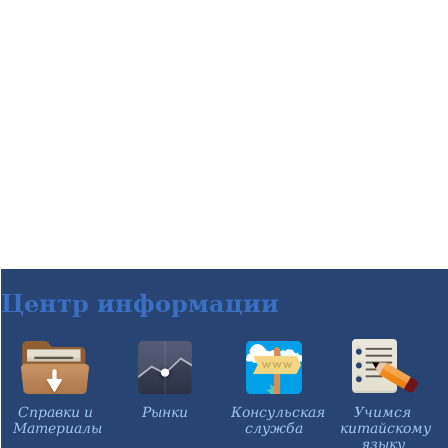
Центр информации
Справки и
Рынки
Консульская
Учимся
Материалы
служба
китайскому
языку