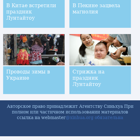
В Китае встретили
В Пекине зацвела
праздник
магнолия
Лунтайтоу
Проводы зимы в
Стрижка на
Украине
праздник
Лунтайтоу
Авторское право принадлежит Агентству Синьхуа При
полном или частичном использовании материалов
ссылка на webmaster
@xinhua.org обязательна