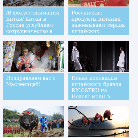
медицинский "язык"
/В фокусе внимания
Российские
Китая/ Китай и
продукты питания
Россия углубляют
завоевывают сердца
сотрудничество в
китайских
сфере "красного
потребителей
туризма"
Поздравляем вас с
Показ коллекции
Масленицей!
китайского бренда
RICOSTRU на
Неделе моды в
Милане