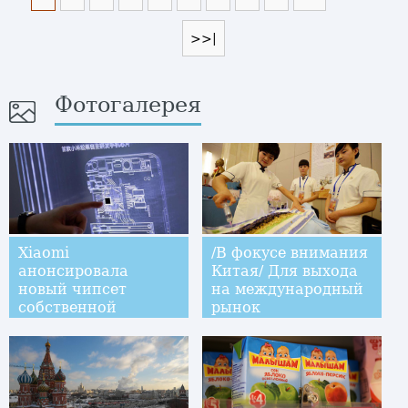
>>|
Фотогалерея
Xiaomi
/В фокусе внимания
анонсировала
Китая/ Для выхода
новый чипсет
на международный
собственной
рынок
разработки Surge
традиционная
S1
китайская
медицина должна
"освоить"
современный