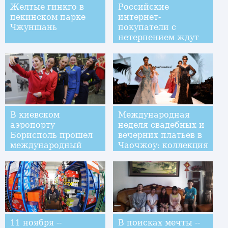
Желтые гинкго в
Российские
пекинском парке
интернет-
Чжуншань
покупатели с
нетерпением ждут
китайского "дня
холостяка"
В киевском
Международная
аэропорту
неделя свадебных и
Борисполь прошел
вечерних платьев в
международный
Чаочжоу: коллекция
конкурс авиамоды
вечерних платьев
бренда Bafanduo
11 ноября --
В поисках мечты --