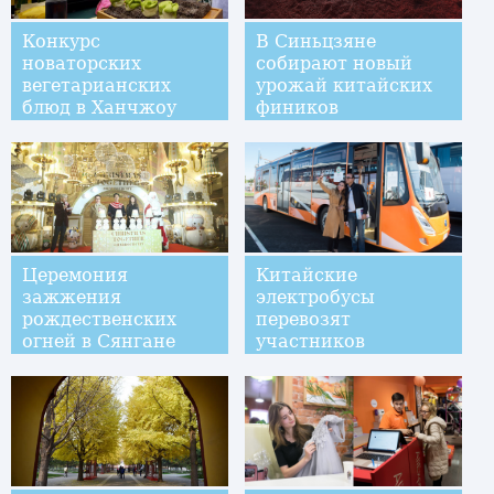
Конкурс
В Синьцзяне
новаторских
собирают новый
вегетарианских
урожай китайских
блюд в Ханчжоу
фиников
Церемония
Китайские
зажжения
электробусы
рождественских
перевозят
огней в Сянгане
участников
климатической
конференции в
Марракеше