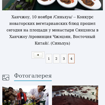
Ханчжоу, 10 ноября /Синьхуа/ -- Конкурс
новаторских вегетарианских блюд прошел
сегодня на площади у монастыря Сянцзисы в
Ханчжоу /провинция Чжэцзян, Восточный
Китай/. (Синьхуа)
1
2
3
4
Фотогалерея