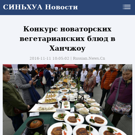
СИНЬХУА Новости
Конкурс новаторских
вегетарианских блюд в
Ханчжоу
2016-11-11 10:05:02丨
Russian.News.Cn
и