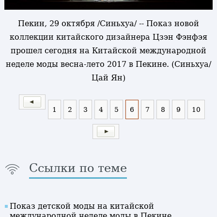
Пекин, 29 октября /Синьхуа/ -- Показ новой
коллекции китайского дизайнера Цзэн Фэнфэя
прошел сегодня на Китайской международной
неделе моды весна-лето 2017 в Пекине. (Синьхуа/
Цай Ян)
1
2
3
4
5
6
7
8
9
10
Ссылки по теме
Показ детской моды на китайской
международной неделе моды в Пекине