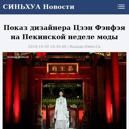
СИНЬХУА Новости
Показ дизайнера Цзэн Фэнфэя
на Пекинской неделе моды
2016-10-30 10:35:40丨
Russian.News.Cn
и