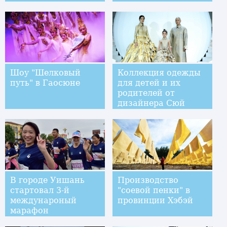
Шоу "Шелковый
Коллекция одежды
путь" в Гаосюне
для детей и их
родителей от
дизайнера Сюй
Синьинь на Неделе
моды в Пекине
В городе Уишань
Производство
стартовал 3-й
"соевой пенки" в
междунароный
провинции Хэбэй
марафон