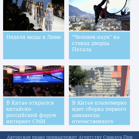
Неделя моды в Лиме
"Человек-паук" на
стенах дворца
Потала
В Китае открылся
В Китае планомерно
китайско-
идет сборка первого
российский форум
авианосца
интернет-СМИ
отечественного
производства
Авторское право принадлежит Агентству Синьхуа При