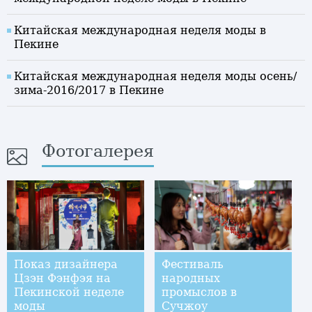
Китайская международная неделя моды в
Пекине
Китайская международная неделя моды осень/
зима-2016/2017 в Пекине
Фотогалерея
Показ дизайнера
Фестиваль
Цзэн Фэнфэя на
народных
Пекинской неделе
промыслов в
моды
Сучжоу