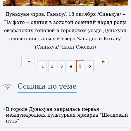
Дуньхуан /пров. Ганьсу/, 18 октября /Синьхуа/ --
На фото -- одетая в золотой осенний наряд роща
евфратских тополей в городском уезде Дуньхуан
провинции Ганьсу /Северо-Западный Китай/.
(Синьхуа/ Чжан Сяолян)
1
2
3
4
5
6
Ссылки по теме
В городе Дуньхуан закрылась первая
международная культурная ярмарка "Шелковый
путь"