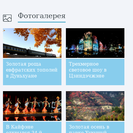
Фотогалерея
Золотая роща
Трехмерное
евфратских тополей
световое шоу в
в Дуньхуане
Цзиндэчжэне
В Кайфэне
Золотая осень в
открылся 34-й
парке Хухушуй