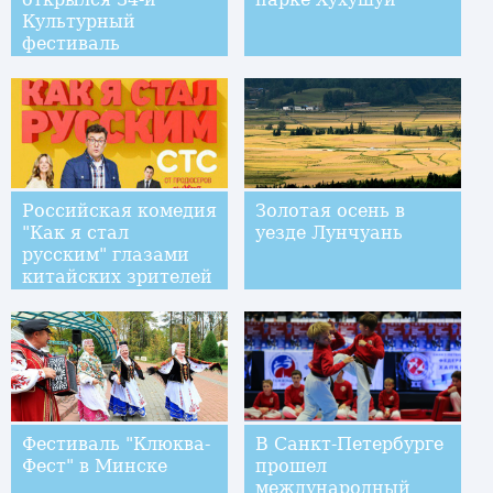
Культурный
фестиваль
хризантем
Российская комедия
Золотая осень в
"Как я стал
уезде Лунчуань
русским" глазами
китайских зрителей
Фестиваль "Клюква-
В Санкт-Петербурге
Фест" в Минске
прошел
международный