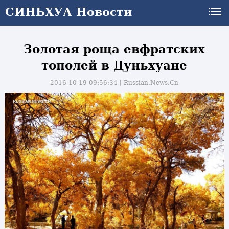
СИНЬХУА Новости
Золотая роща евфратских
тополей в Дуньхуане
2016-10-19 09:56:34丨
Russian.News.Cn
и