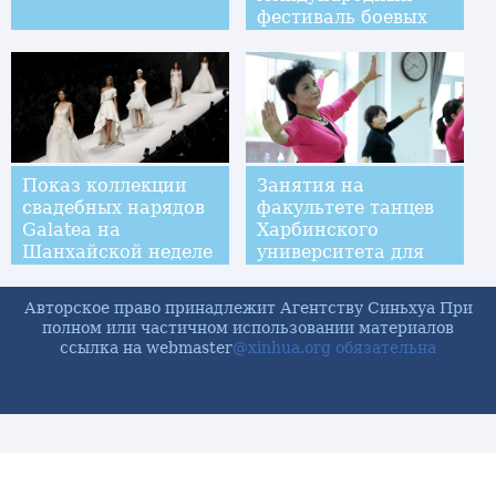
фестиваль боевых
искусств "Кубок
Балтийского моря"
Показ коллекции
Занятия на
свадебных нарядов
факультете танцев
Galatea на
Харбинского
Шанхайской неделе
университета для
моды
пожилых людей
Авторское право принадлежит Агентству Синьхуа При
полном или частичном использовании материалов
ссылка на webmaster
@xinhua.org обязательна