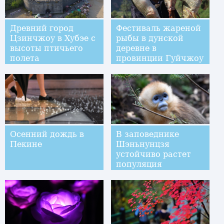
Древний город
Фестиваль жареной
Цзинчжоу в Хубэе с
рыбы в дунской
высоты птичьего
деревне в
полета
провинции Гуйчжоу
Осенний дождь в
В заповеднике
Пекине
Шэньнунцзя
устойчиво растет
популяция
золотистых обезьян