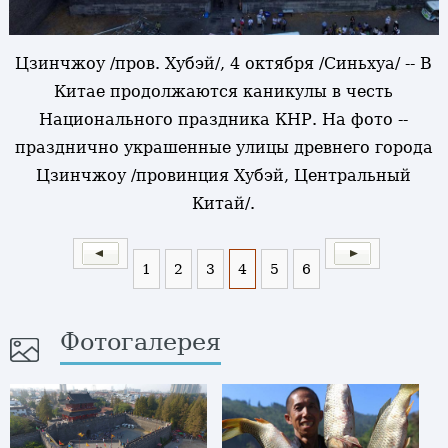
Цзинчжоу /пров. Хубэй/, 4 октября /Синьхуа/ -- В
Китае продолжаются каникулы в честь
Национального праздника КНР. На фото --
празднично украшенные улицы древнего города
Цзинчжоу /провинция Хубэй, Центральный
Китай/.
1
2
3
4
5
6
Фотогалерея