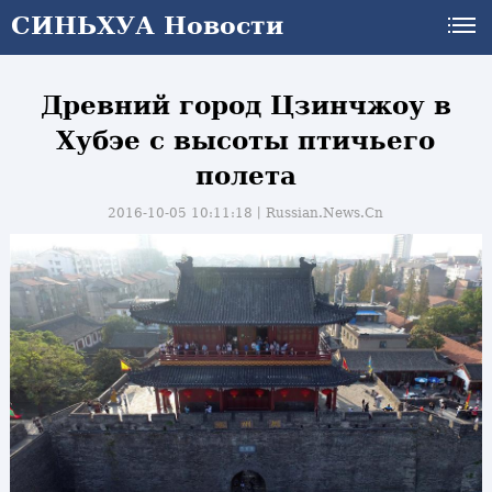
СИНЬХУА Новости
Древний город Цзинчжоу в
Хубэе с высоты птичьего
полета
2016-10-05 10:11:18丨
Russian.News.Cn
и