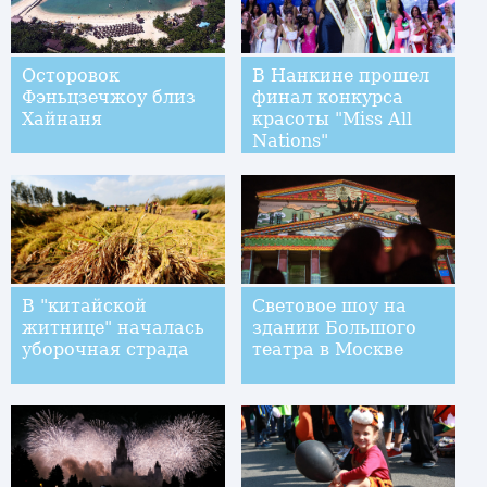
Осторовок
В Нанкине прошел
Фэньцзечжоу близ
финал конкурса
Хайнаня
красоты "Miss All
Nations"
В "китайской
Световое шоу на
житнице" началась
здании Большого
уборочная страда
театра в Москве