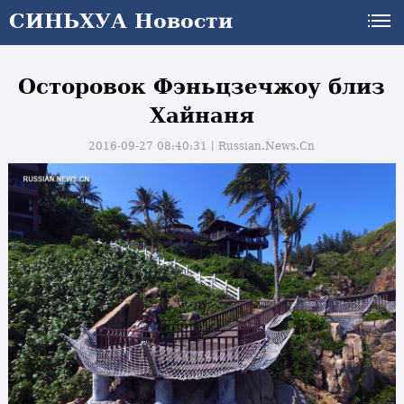
СИНЬХУА Новости
Осторовок Фэньцзечжоу близ
Хайнаня
2016-09-27 08:40:31丨
Russian.News.Cn
и