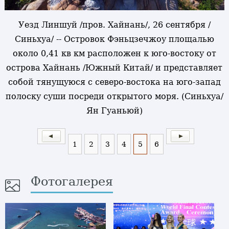
Уезд Линшуй /пров. Хайнань/, 26 сентября /
Синьхуа/ -- Островок Фэньцзечжоу площалью
около 0,41 кв км расположен к юго-востоку от
острова Хайнань /Южный Китай/ и представляет
собой тянущуюся с северо-востока на юго-запад
полоску суши посреди открытого моря. (Синьхуа/
Ян Гуаньюй)
1
2
3
4
5
6
Фотогалерея