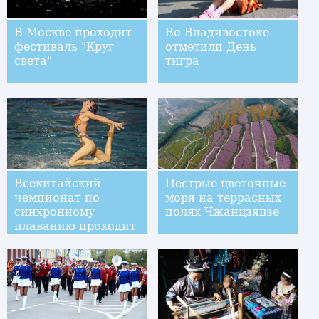
В Москве проходит
Во Владивостоке
фестиваль "Круг
отметили День
света"
тигра
Всекитайский
Пестрые цветочные
чемпионат по
моря на террасных
синхронному
полях Чжанцзяцзе
плаванию проходит
в городе Чанша