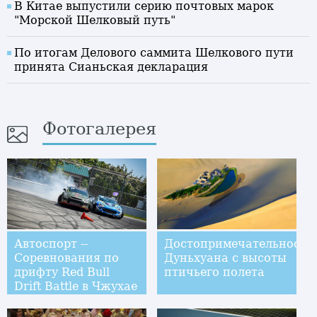
В Китае выпустили серию почтовых марок
"Морской Шелковый путь"
По итогам Делового саммита Шелкового пути
принята Сианьская декларация
Фотогалерея
Автоспорт --
Достопримечательности
Соревнования по
Дуньхуана с высоты
дрифту Red Bull
птичьего полета
Drift Battle в Чжухае