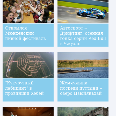
Открылся
Автоспорт --
Мюнхенский
Дрифтинг: осенняя
пивной фестиваль
гонка серии Red Bull
в Чжухае
"Кукурузный
Жемчужина
лабиринт" в
посреди пустыни --
провинции Хэбэй
озеро Цзюйяньхай