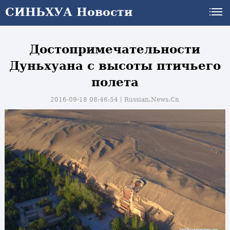
СИНЬХУА Новости
Достопримечательности
Дуньхуана с высоты птичьего
полета
2016-09-18 08:46:54丨
Russian.News.Cn
и