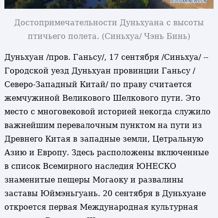
Достопримечательности Дуньхуана с высоты
птичьего полета. (Синьхуа/ Чэнь Бинь)
Дуньхуан /пров. Ганьсу/, 17 сентября /Синьхуа/ --
Городской уезд Дуньхуан провинции Ганьсу /
Северо-Западный Китай/ по праву считается
жемчужиной Великового Шелкового пути. Это
место с многовековой историей некогда служило
важнейшим перевалочным пунктом на пути из
Древнего Китая в западные земли, Цетральную
Азию и Европу. Здесь расположены включенные
в список Всемирного наследия ЮНЕСКО
знаменитые пещеры Могаоку и развалины
заставы Юймэньгуань. 20 сентября в Дуньхуане
откроется первая Международная культурная