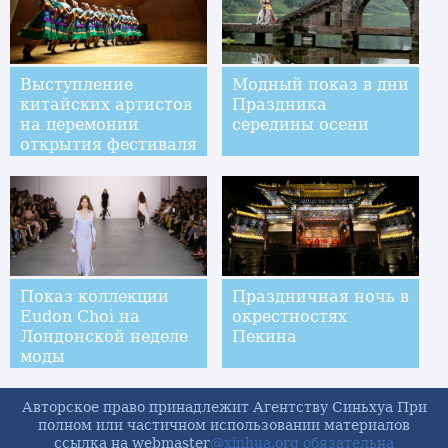
Выступление
Модный показ в дни
китайских артистов
Праздника
на церемонии
середины осени
открытия фестиваля
уличных игр Токати
в Вероне
Показ коллекции
Праздничная ночь в
Eudon Choi на
окрестностях
Лондонской неделе
Пекина
моды
Авторское право принадлежит Агентству Синьхуа При
полном или частичном использовании материалов
ссылка на webmaster
@xinhua.org обязательна