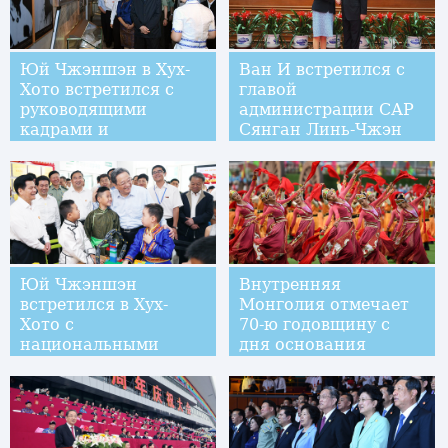
Юй Чжэншэн в Хух-
Ван И встретился с
Хото встретился с
главой
руководящими
администрации САР
кадрами и
Сянган Линь-Чжэн
представителями
Юээ
общественности всех
этнических групп
Юй Чжэншэн
Внутренняя
встретился в Хух-
Монголия отмечает
Хото с
70-ю годовщину с
национальными
дня основания
кадрами Внутренней
Монголии