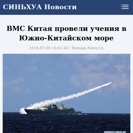
СИНЬХУА Новости
ВМС Китая провели учения в
Южно-Китайском море
2016-07-09 19:01:45丨
Russian.News.Cn
и