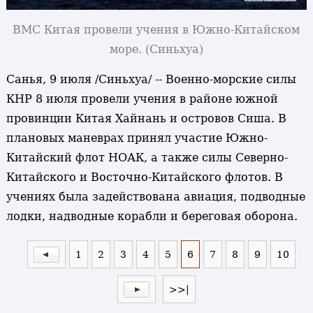
ВМС Китая провели учения в Южно-Китайском
море. (Синьхуа)
Санья, 9 июля /Синьхуа/ -- Военно-морские силы
КНР 8 июля провели учения в районе южной
провинции Китая Хайнань и островов Сиша. В
плановых маневрах принял участие Южно-
Китайский флот НОАК, а также силы Северно-
Китайского и Восточно-Китайского флотов. В
учениях была задействована авиация, подводные
лодки, надводные корабли и береговая оборона.
1
2
3
4
5
6
7
8
9
10
>>|