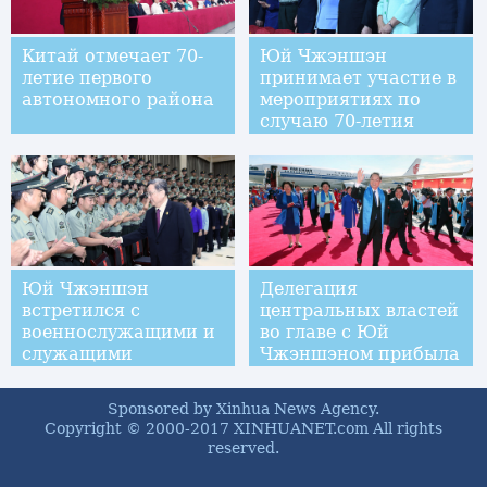
Китай отмечает 70-
Юй Чжэншэн
летие первого
принимает участие в
автономного района
мероприятиях по
случаю 70-летия
создания
автономного района
Внутренняя
Монголия в Хух-Хото
Юй Чжэншэн
Делегация
встретился с
центральных властей
военнослужащими и
во главе с Юй
служащими
Чжэншэном прибыла
вооруженной
в Хух-Хото для
полиции Внутренней
участия в
Sponsored by Xinhua News Agency.
Монголии
мероприятиях по
Copyright © 2000-2017 XINHUANET.com All rights
случаю 70-летия
reserved.
создания
автономного района