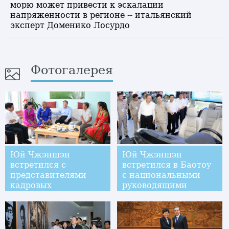
морю может привести к эскалации
напряженности в регионе -- итальянский
эксперт Доменико Лосурдо
Фотогалерея
Юй Чжэншэн
Юй Чжэншэн
встретился с
встретился в Баотоу
представителями
с национальными
кадровых
руководящими
работников и
кадрами
жителей аймака
Хинган