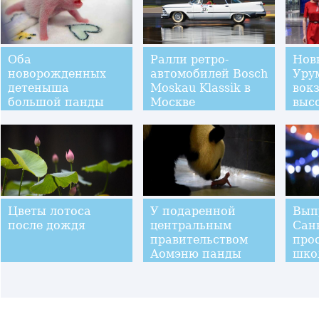
Оба
Ралли ретро-
Нов
новорожденных
автомобилей Bosch
Уру
детеныша
Moskau Klassik в
вок
большой панды
Москве
выс
Синьсинь -- самцы
жел
скор
тес
Цветы лотоса
У подаренной
Вып
после дождя
центральным
Сан
правительством
про
Аомэню панды
шко
Синьсинь
пра
родились двое
пар
детенышей