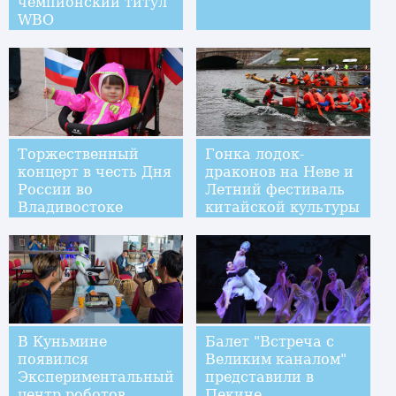
чемпионский титул
WBO
Торжественный
Гонка лодок-
концерт в честь Дня
драконов на Неве и
России во
Летний фестиваль
Владивостоке
китайской культуры
прошли в Санкт-
Петербурге
В Куньмине
Балет "Встреча с
появился
Великим каналом"
Экспериментальный
представили в
центр роботов
Пекине