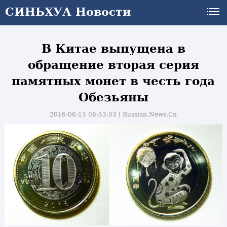
СИНЬХУА Новости
В Китае выпущена в
обращение вторая серия
памятных монет в честь года
Обезьяны
2016-06-13 08:53:03丨
Russian.News.Cn
и