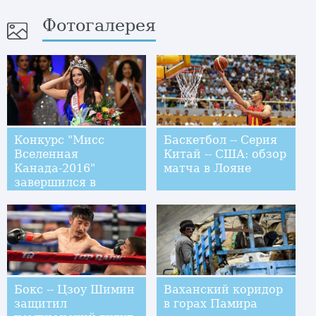
Фотогалерея
Конкурс "Мисс
Баскетбол -- Серия
Вселенная
Китай -- США: обзор
Канада-2016"
матча в Лояне
завершился в
Торонто
Бокс -- Цзоу Шимин
Ваханский коридор
защитил
в горах Памира