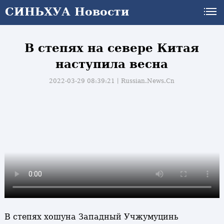
СИНЬХУА Новости
В степях на севере Китая
наступила весна
2022-03-29 08:39:21丨
Russian.News.Cn
В степях хошуна Западный Учжумуцинь
и