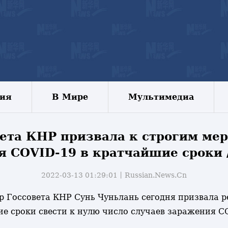
зия
В Мире
Мультимедиа
ета КНР призвала к строгим ме
я COVID-19 в кратчайшие сроки /
2022-03-13 01:29:01丨
Russian.News.Cn
ьер Госсовета КНР Сунь Чуньлань сегодня призвала 
е сроки свести к нулю число случаев заражения CO