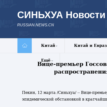
СИНЬХУА Новости
RUSSIAN.NEWS.CN
Китай
Китай и Евра
Политика
Ещё
Вице-премьер Госсов
Экономика
Общество
распространени
Комментарии
Культура
Еженедельник
Внешние
Видео
обмены
Фото
Пекин, 12 марта /Синьхуа/ -- Вице-прем
Голос Китая
Все новости
эпидемической обстановкой в кратчайши
Спецрепортажи