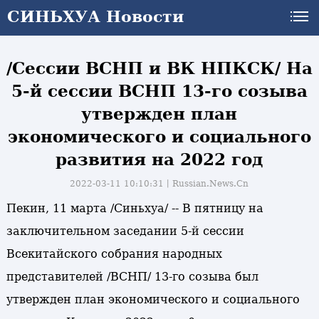
СИНЬХУА Новости
/Сессии ВСНП и ВК НПКСК/ На
5-й сессии ВСНП 13-го созыва
утвержден план
экономического и социального
развития на 2022 год
2022-03-11 10:10:31丨
Russian.News.Cn
Пекин, 11 марта /Синьхуа/ -- В пятницу на
заключительном заседании 5-й сессии
Всекитайского собрания народных
представителей /ВСНП/ 13-го созыва был
утвержден план экономического и социального
и