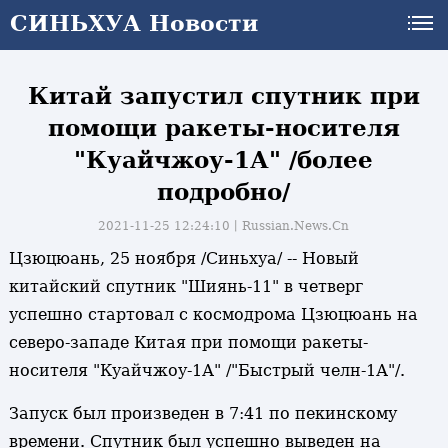
СИНЬХУА Новости
Китай запустил спутник при
помощи ракеты-носителя
"Куайчжоу-1А" /более
подробно/
2021-11-25 12:24:10丨
Russian.News.Cn
Цзюцюань, 25 ноября /Синьхуа/ -- Новый
китайский спутник "Шиянь-11" в четверг
успешно стартовал с космодрома Цзюцюань на
северо-западе Китая при помощи ракеты-
носителя "Куайчжоу-1А" /"Быстрый челн-1А"/.
Запуск был произведен в 7:41 по пекинскому
и
времени. Спутник был успешно выведен на